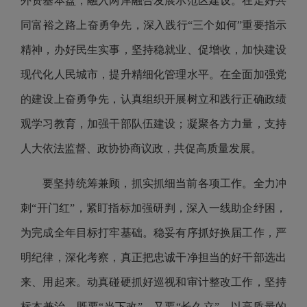
外资基本盘，融入两岸融合发展示范区建设。在走好共
同富裕之路上奋勇争先，深入践行“三个如何”重要指示
精神，办好民生实事，坚持稳就业、促增收，加快建设
现代化人民城市，提升精细化管理水平。在全面加强党
的建设上奋勇争先，认真组织开展树立和践行正确政绩
观学习教育，加强干部队伍建设；凝聚各方力量，支持
人大依法监督、政协协商议政，共促高质量发展。
要坚持统筹兼顾，抓实抓细当前各项工作。全力冲
刺“开门红”，紧盯指标加强研判，深入一线助企纾困，
为完成全年目标打牢基础。稳妥有序抓好换届工作，严
明纪律，深化考察，真正把忠诚干净担当的好干部选出
来、用起来。动真碰硬抓好巡视和审计整改工作，坚持
标本兼治，既要“当下改”，又要“长久立”，以高质量的