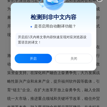
要把学深悟透习近平总书记重要讲话和全国两会精神作
为当前和今后一个时期的重要政治任务，切实把学习成
检测到非中文内容
果转化为担当作为的行动力，体现到实现“十五五”良好
是否启用自动翻译功能？
开局的成效上，以更加奋发有为的精神状态推动中国式
现代化鼓楼实践展现新气象。
开启后5天内将文章内容快速呈现对应浏览器设
置语言的译文！
要紧扣重点任务，推动“十五五”开好局起好步。在
激活内需潜力上奋勇争先，深入实施提振消费专项行
开启
关闭
动，提升文旅消费承载力；抢抓政策机遇，争取更多政
策资金支持。在深化科产融合上奋勇争先，大力发展战
略性新兴产业和未来产业，提升福州软件园等载体，引
育“链主”企业。在扩大改革开放上奋勇争先，融入全国
统一大市场，推进重点领域和关键环节改革，稳住外贸