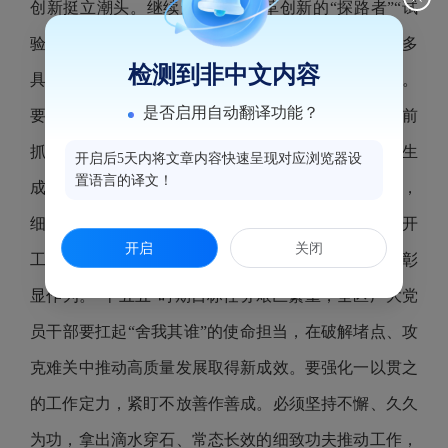
创新挺立潮头。继续当好省市改革创新的“探路者”“试
验田”，积极承接更多国家和省市改革试点，推出更多
检测到非中文内容
具有鼓楼特色、可复制能推广的改革品牌、创新经验。
是否启用自动翻译功能？
要永葆一刻不停的拼劲韧劲，雷厉风行大干快上。抢前
抓早谋项目，紧紧把握政策机遇，优化重大项目谋划生
开启后5天内将文章内容快速呈现对应浏览器设
置语言的译文！
成机制，不断做优做大项目储备库。全力以赴拼项目，
细化项目建设目标，紧抓快干，推动项目早落地、早开
开启
关闭
工、早见效。要磨砺一抓到底的务实作风，克难攻坚彰
显作为。“十五五”时期目标任务艰巨繁重，全区广大党
员干部要扛起“舍我其谁”的使命担当，在破解堵点、攻
克难关中推动高质量发展取得新成效。要强化一以贯之
的工作定力，紧盯不放善作善成。必须坚持不懈、久久
为功，拿出滴水穿石、常态长效的细致功夫推动工作，