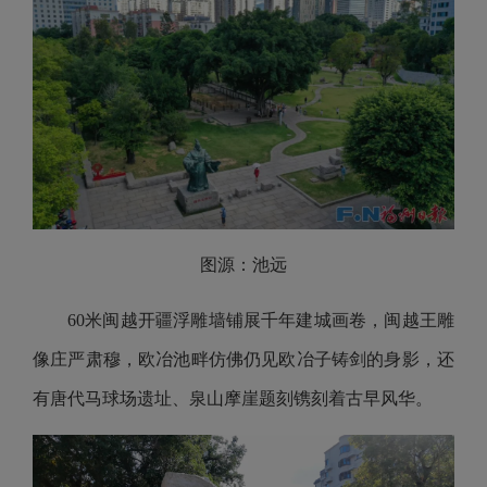
图源：池远
60米闽越开疆浮雕墙铺展千年建城画卷，闽越王雕
像庄严肃穆，欧冶池畔仿佛仍见欧冶子铸剑的身影，还
有唐代马球场遗址、泉山摩崖题刻镌刻着古早风华。