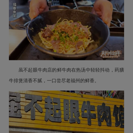
虽不起眼牛肉店的鲜牛肉在热汤中轻轻抖动，药膳
牛排煲清香不腻，一口尝尽老福州的鲜香。