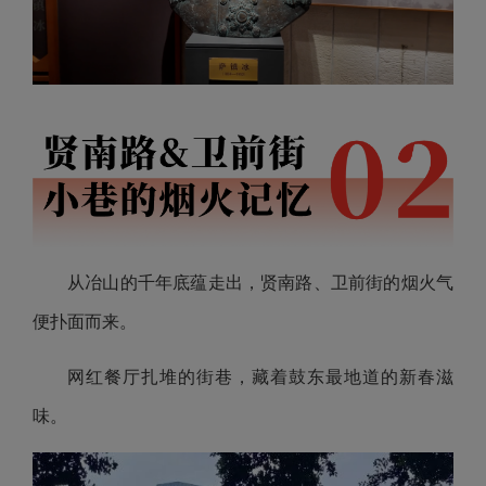
从冶山的千年底蕴走出，贤南路、卫前街的烟火气
便扑面而来。
网红餐厅扎堆的街巷，藏着鼓东最地道的新春滋
味。