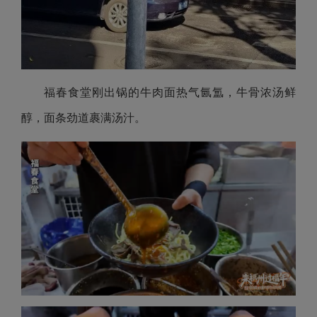
福春食堂刚出锅的牛肉面热气氤氲，牛骨浓汤鲜
醇，面条劲道裹满汤汁。