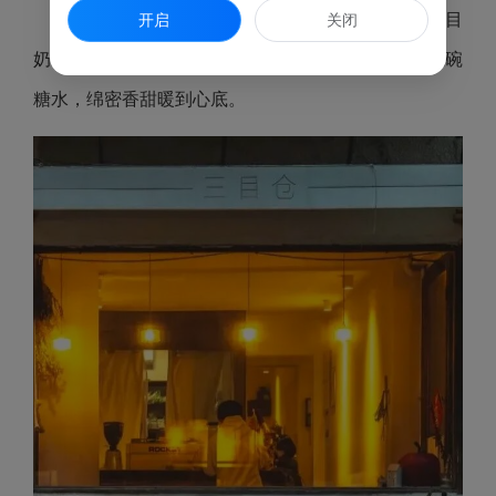
逛累了，去三目仓咖啡店撸乖巧柴犬，喝一杯三目
开启
关闭
奶咖。或是到之杯咖啡抿一口特调，再去椿野糖水吃碗
糖水，绵密香甜暖到心底。