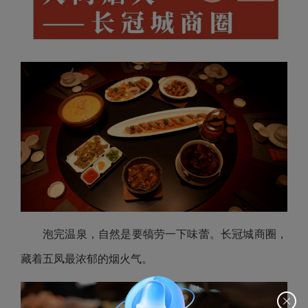
泡完温泉，自然是要犒劳一下味蕾。长冠城商圈，
藏着五凤最浓郁的烟火气。