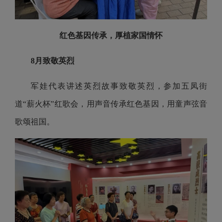
红色基因传承，厚植家国情怀
8月致敬英烈
军娃代表讲述英烈故事致敬英烈，参加五凤街
道“薪火杯”红歌会，
用声音传承红色基因，
用童声弦音
歌颂祖国。