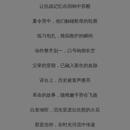
让抗战记忆在回响中苏醒
夏令营中，他们触碰航母的轮廓
练习包扎，模拟救护的瞬间
动作整齐划一，口号响彻长空
父辈的坚韧，已融入新生的血脉
讲台上，历史被童声擦亮
革命的故事，随稚嫩手势在飞扬
白发倾听，泪光里迸出欣慰的火花
那是信仰，在时光河流中传递