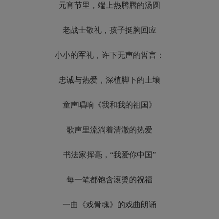
元宵节里，端上热腾腾的汤圆
老战士敬礼，孩子挺胸回应
小小的军礼，许下无声的誓言：
忠诚与热爱，深植脚下的土壤
童声唱响《我和我的祖国》
歌声里流淌着清澈的热爱
书法家挥毫，“我爱你中国”
每一笔都饱含滚烫的祝福
一曲《戏骨魂》的戏曲朗诵