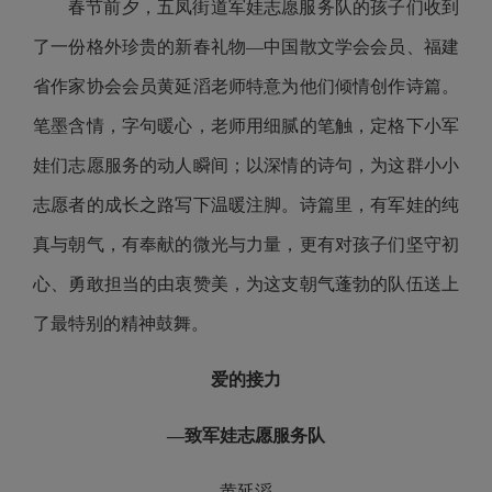
春节前夕，五凤街道军娃志愿服务队的孩子们收到
了一份格外珍贵的新春礼物―中国散文学会会员、福建
省作家协会会员黄延滔老师特意为他们倾情创作诗篇。
笔墨含情，字句暖心，老师用细腻的笔触，定格下小军
娃们志愿服务的动人瞬间；以深情的诗句，为这群小小
志愿者的成长之路写下温暖注脚。诗篇里，有军娃的纯
真与朝气，有奉献的微光与力量，更有对孩子们坚守初
心、勇敢担当的由衷赞美，为这支朝气蓬勃的队伍送上
了最特别的精神鼓舞。
爱的接力
―致军娃志愿服务队
黄延滔