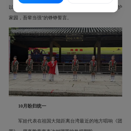
以铿锵有力的童声吟诵出“戏骨之魂，浩气长存，守护
家园，吾辈当强”的铮铮誓言。
10月盼归统一
军娃代表在祖国大陆距离台湾最近的地方唱响《团