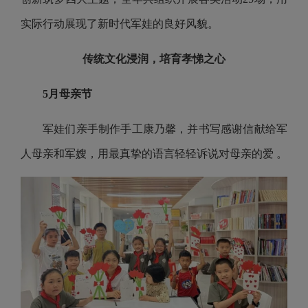
实际行动展现了新时代军娃的良好风貌。
传统文化浸润，培育孝悌之心
5月母亲节
军娃们亲手制作手工康乃馨，并书写感谢信献给军
人母亲和军嫂，用最真挚的语言轻轻诉说对母亲的爱 。