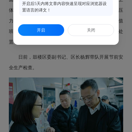
开启后5天内将文章内容快速呈现对应浏览器设
体责任和部门监管责任，坚决杜绝形式主义，真正把压
置语言的译文！
力传导到一线、措施落实到岗位。要严格执行24小时值
开启
关闭
班和领导带班制度，确保突发事件快速响应、有效处
置，让广大群众度过一个平安、祥和的春节。
日前，鼓楼区委副书记、区长杨辉带队开展节前安
全生产检查。