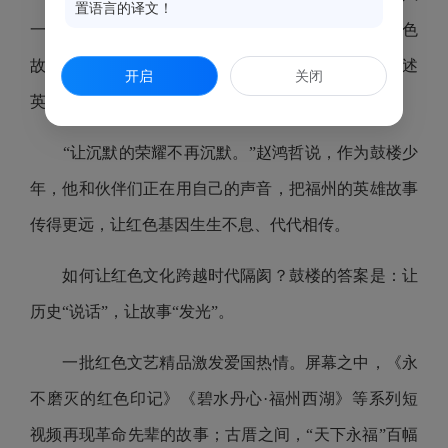
置语言的译文！
一七路大思政课”系列之“鼓楼少年说 薪火传志士”红色
故事会，来自多所小学的优秀“红领巾讲解员”深情讲述
开启
关闭
英雄事迹。
“让沉默的荣耀不再沉默。”赵鸿哲说，作为鼓楼少
年，他和伙伴们正在用自己的声音，把福州的英雄故事
传得更远，让红色基因生生不息、代代相传。
如何让红色文化跨越时代隔阂？鼓楼的答案是：让
历史“说话”，让故事“发光”。
一批红色文艺精品激发爱国热情。屏幕之中，《永
不磨灭的红色印记》《碧水丹心·福州西湖》等系列短
视频再现革命先辈的故事；古厝之间，“天下永福”百幅