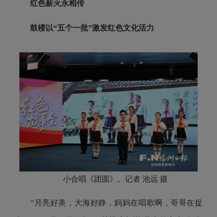
红色薪火永相传
鼓楼以“五个一批”激发红色文化活力
小合唱《团圆》。记者 池远 摄
“月亮好美，大海好静，妈妈在唱歌啊，哥哥在捉