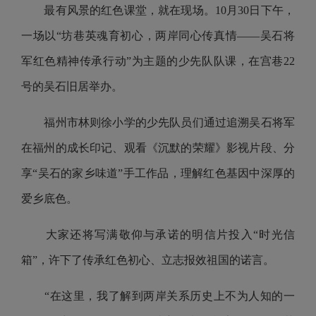
最有风景的红色课堂，就在现场。10月30日下午，
一场以“坊巷英魂育初心，两岸同心传真情——吴石将
军红色精神传承行动”为主题的少先队队课，在宫巷22
号的吴石旧居举办。
福州市林则徐小学的少先队员们通过追溯吴石将军
在福州的成长印记、观看《沉默的荣耀》影视片段、分
享“吴石的家乡味道”手工作品，理解红色基因中深厚的
爱乡底色。
大家还将写满敬仰与承诺的明信片投入“时光信
箱”，许下了传承红色初心、立志报效祖国的诺言。
“在这里，我了解到两岸关系历史上不为人知的一