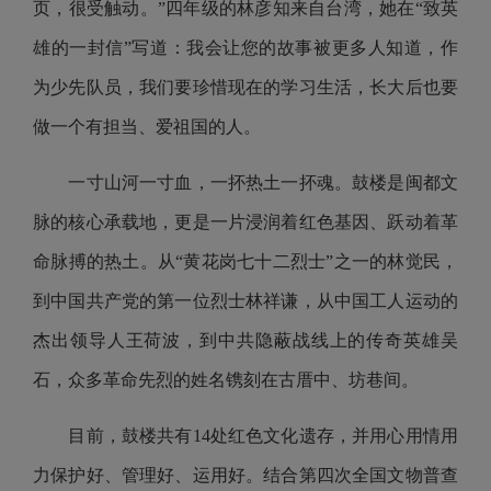
页，很受触动。”四年级的林彦知来自台湾，她在“致英
雄的一封信”写道：我会让您的故事被更多人知道，作
为少先队员，我们要珍惜现在的学习生活，长大后也要
做一个有担当、爱祖国的人。
一寸山河一寸血，一抔热土一抔魂。鼓楼是闽都文
脉的核心承载地，更是一片浸润着红色基因、跃动着革
命脉搏的热土。从“黄花岗七十二烈士”之一的林觉民，
到中国共产党的第一位烈士林祥谦，从中国工人运动的
杰出领导人王荷波，到中共隐蔽战线上的传奇英雄吴
石，众多革命先烈的姓名镌刻在古厝中、坊巷间。
目前，鼓楼共有14处红色文化遗存，并用心用情用
力保护好、管理好、运用好。结合第四次全国文物普查