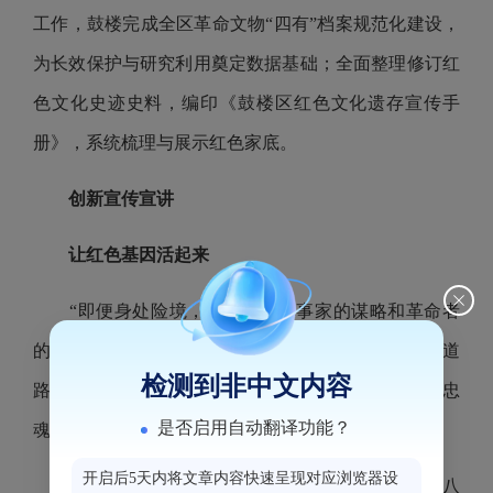
工作，鼓楼完成全区革命文物“四有”档案规范化建设，
为长效保护与研究利用奠定数据基础；全面整理修订红
色文化史迹史料，编印《鼓楼区红色文化遗存宣传手
册》，系统梳理与展示红色家底。
创新宣传宣讲
让红色基因活起来
“即便身处险境，他也仍以军事家的谋略和革命者
的胆识，在历史的夹缝中开辟出一条隐蔽而伟大的道
检测到非中文内容
路……”当福州市铜盘中心小学学生赵鸿哲说起“虎穴忠
是否启用自动翻译功能？
魂”吴石将军的故事，现场一些观众的眼里噙着泪光。
开启后5天内将文章内容快速呈现对应浏览器设
这是10月31日在安泰新华图书城举办的鼓楼区“八