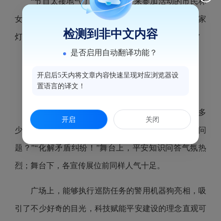
“节目太接地气了！”带着孩子来参加活动的市民林
女士感慨，“脱口秀说出了我们的心里话，那首《万家
检测到非中文内容
灯火平安夜》，唱的正是咱们老百姓最朴素的愿望。”
是否启用自动翻译功能？
互动惠民
开启后5天内将文章内容快速呈现对应浏览器设
置语言的译文！
共筑安全“防火墙”
“国家安全机关举报受理电话是多
开启
关闭
少？”“12339！”“综治中心主要帮大家解决什么问
题？”“化解矛盾纠纷！”舞台上，平安知识问答气氛热
烈；舞台下，各宣传展位前同样人气十足。
广场上，能够执行巡防任务的警用机器狗亮相，吸
引了不少好奇的目光，科技赋能平安建设的理念直观可