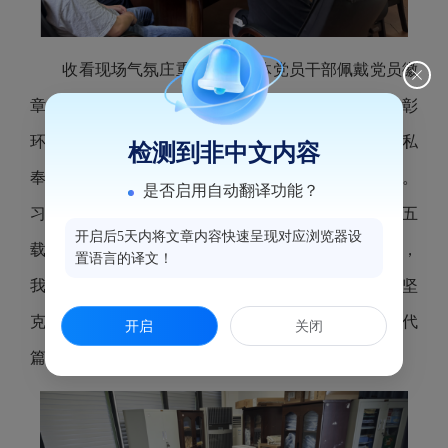
收看现场气氛庄重肃穆，全体党员干部佩戴
党员徽
章
、端坐肃立，怀着
崇敬之心认真聆听重要讲话。表彰
环节中，大家共同见证党内最高荣誉颁授时刻，向无私
检测到非中文内容
奉献、担当作为的功勋模范和先进典型致以崇高敬意。
是否启用自动翻译功能？
习近平总书记的重要讲话，全面回顾了我们党一百零五
开启后5天内将文章内容快速呈现对应浏览器设
载栉风沐雨、砥砺前行的光辉奋斗历程。一百多年来，
置语言的译文！
我们党始终坚守初心使命，团结带领全国各族人民攻坚
克难、奋勇拼搏
，谱写了中华民族史上恢弘壮阔的时代
开启
关闭
篇章。