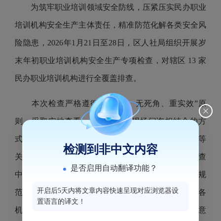
为筑牢职业培训领域安全防线，压紧压实民办职业
培训机构安全生产主体责任，精准防范化解各类安全风
险隐患，
2026
年
1
月
21
日至
28
日，区人社局组织开展岁
末年初职业培训机构安全生产专项检查，对辖区
13
家
民办职业培训机构进行全覆盖排查。
本次检查严格遵循“全覆盖、无死角、重实效”原
则，采取实地查看、资料查阅、现场问询相结合的方
式，聚焦消防设施、实训设备、用电安全、制度台账等
检测到非中文内容
关键环节，全面细致排查各类安全风险隐患。针对检查
是否启用自动翻译功能？
中发现的消防器材维护不到位、安全警示标识设置不规
开启后5天内将文章内容快速呈现对应浏览器设
范等问题，现场责令相关机构立行立改。同时，督促各
置语言的译文！
机构严格落实安全生产主体责任，强化全员安全防范意