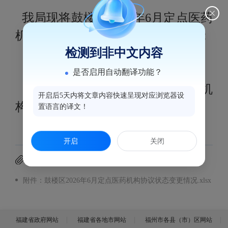
我局现将鼓楼区
2026年6月定点医药
机构协议状态变更情况的公告如下：
检测到非中文内容
是否启用自动翻译功能？
附件
:鼓楼区2026年
6
月定点医药机
开启后5天内将文章内容快速呈现对应浏览器设
构协议状态变更情况
置语言的译文！
开启
关闭
附件下载
附件：鼓楼区2026年6月定点医药机构协议状态变更情况.xlsx
福建省政府网站
福建省各地市网站
福州市各县（市）区网站