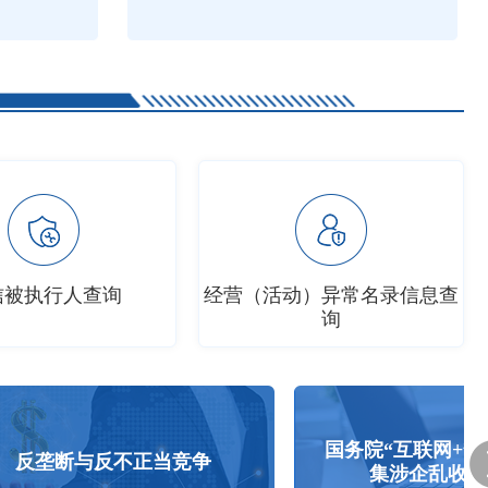
信被执行人查询
经营（活动）异常名录信息查
询
国务院“互联网+督查”平台公开征
竞争
集涉企乱收费问题线索