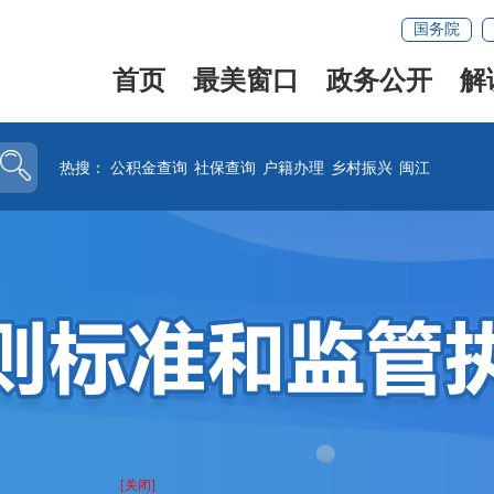
国务院
首页
最美窗口
政务公开
解
热搜：
公积金查询
社保查询
户籍办理
乡村振兴
闽江