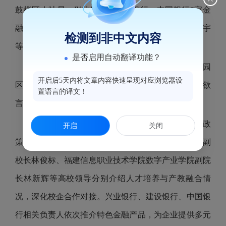
鼓楼区人社局、兴业银行、建设银行、中国银行3家金
融机构以及鑫诺通讯、安博榕、春华投资、北科大舟宇
检测到非中文内容
等10家C区重点企业，共商发展、共话未来。
是否启用自动翻译功能？
会上，C区各企业代表依次介绍发展现状，围绕园
开启后5天内将文章内容快速呈现对应浏览器设
区规划、产业协同、人才引育、服务提升等方面畅所欲
置语言的译文！
言，为福州软件园“十五五”高质量发展积极建言献策。
鼓楼区人社局现场宣讲省、市、区高层次人才政
开启
关闭
策，精准对接企业人才需求，福建农业职业技术学院副
校长林俊标、福建信息职业技术学院数字产业学院副院
长林新辉等高校领导分别介绍人才培养与产教融合情
况，深化校企合作对接。兴业银行、建设银行、中国银
行相关负责人依次推介特色金融产品，为企业提供多元