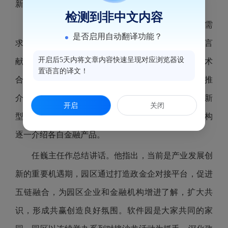
新，畅谈园区发展未来。
检测到非中文内容
与会企业代表结合自身业务发展，提出了相关需
是否启用自动翻译功能？
求，并围绕福州软件园，“十五五”期间高质量发展建言
开启后5天内将文章内容快速呈现对应浏览器设
献策，内容涵盖园区规划、平台建设、市场拓展、技术
置语言的译文！
合作、品牌塑造等，多个维度在政策宣讲、金融服务推
介环节，园区招商服务处对鼓楼区直通车企业政策、新
开启
关闭
型政策性金融工具等政策及申报进行解读，各金融机构
逐一介绍各自金融产品。
任巍主任作总结讲话。他指出，当前是产业发展创
新的重要机遇期，园区通过打造政金企对接平台，促进
五链融合，为园区企业和金融机构增进了解，扩大共
识，形成共赢创造良好氛围。软件园是大家共同的家