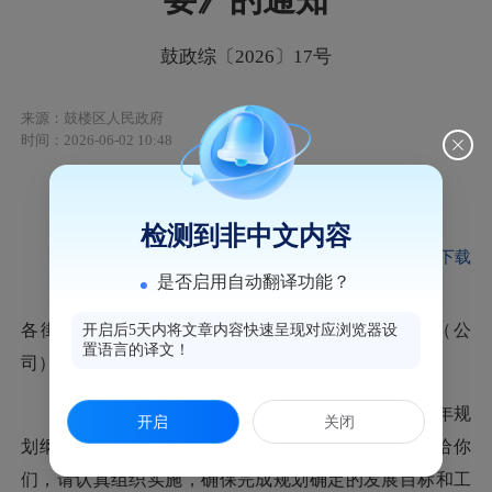
鼓政综〔2026〕17号
来源：鼓楼区人民政府
时间：2026-06-02 10:48
全真版
文字版
检测到非中文内容
文件下载
是否启用自动翻译功能？
各街道办事处、洪山镇人民政府，区直各办、局（公
开启后5天内将文章内容快速呈现对应浏览器设
置语言的译文！
司），福州软件园管委会、市三坊七巷管委会：
《福州市鼓楼区国民经济和社会发展第十五个五年规
开启
关闭
划纲要》已经区十八届人大五次会议批准，现印发给你
们，请认真组织实施，确保完成规划确定的发展目标和工