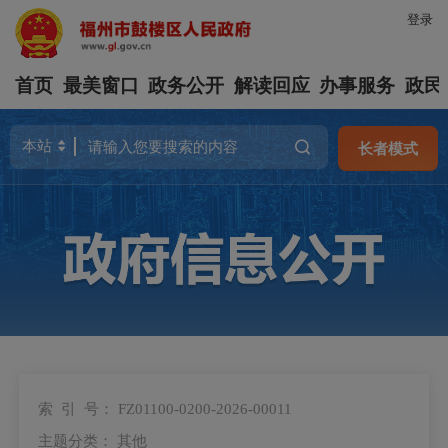
登录
首页
最美窗口
政务公开
解读回应
办事服务
政民
长者模式
索 引 号：
FZ01100-0200-2026-00011
主题分类：
其他