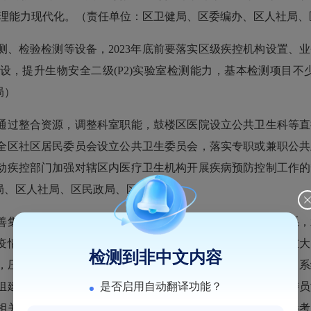
治理能力现代化。（责任单位：区卫健局、区委编办、区人社局、
检验检测等设备，2023年底前要落实区级疾控机构设置、业
，提升生物安全二级(P2)实验室检测能力，基本检测项目不少
局）
过整合资源，调整科室职能，鼓楼区医院设立公共卫生科等直
全区社区居民委员会设立公共卫生委员会，落实专职或兼职公共
动疾控部门加强对辖区内医疗卫生机构开展疾病预防控制工作的
局、区人社局、区民政局、区财政局）
集中、统一、高效的突发公共卫生事件领导与决策指挥体系，
疫情防控工作机制，总结固化新冠疫情防控经验做法，健全重大
检测到非中文内容
，压实属地、部门、单位、个人“四方责任”，做到指令清晰、
是否启用自动翻译功能？
组建常态化运作的突发公共卫生事件应急专家委员会，专家委员
相关领域，委员会的意见作为全区各级制定相关决策的重要参考