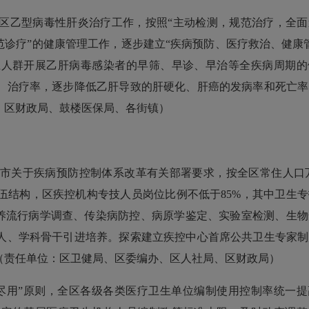
乙型病毒性肝炎治疗工作，按照“主动检测，规范治疗，全面
范诊疗”的健康管理工作，逐步建立“疾病预防、医疗救治、健康
上人群开展乙肝病毒感染者的早筛、早诊、早治等全疾病周期的
、治疗率，逐步降低乙肝导致的肝硬化、肝癌的发病率和死亡率
、区财政局、鼓楼医保局、各街镇）
关于疾病预防控制体系改革有关部署要求，按全区常住人口万分
伍结构，区疾控机构专技人员岗位比例不低于85%，其中卫生
培养流行病学调查、传染病防控、病原学鉴定、实验室检测、生
人、学科骨干引进培养。探索建立疾控中心首席公共卫生专家制
（责任单位：区卫健局、区委编办、区人社局、区财政局）
用”原则，全区各级各类医疗卫生单位编制使用控制率统一提高