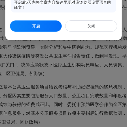
开启后5天内将文章内容快速呈现对应浏览器设置语言的
强化队伍人员装备、培训演练，提升卫生应急处置能力。（责任
译文！
开启
关闭
、协同合作，健全完善重大传染病疫情联防联控机制，实现“人
公共卫生事件监测网络，合理扩大疫情监测哨点范围，落实传染
增强早期监测预警、实时分析和集中研判能力。规范医疗机构发
重大传染病疫情等突发公共卫生事件报告责任，做到早发现、早
测“关口”。统筹应急状态下医疗卫生机构动员响应、人员调集
位：区卫健局、各街镇）
基本公共卫生服务项目绩效考核与补助经费挂钩的奖惩机制，
，分配因素主要包括服务人口数量、公卫项目完成数量和年度考
成绩与获得的经费成正比。同时，委托市预防医学会作为全区第
据信息服务，对基本公卫服务项目各项主要指标进行数据监测，
区卫健局、区财政局）