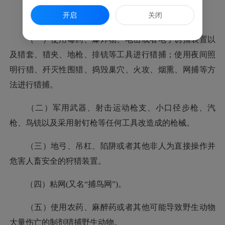
开启
关闭
禁止使用的猎捕工具和方法包括：
（一）使用毒药、爆炸物、电击或者电子诱捕装置以
及猎套、猎夹、地枪、排铳等工具进行猎捕；使用夜间照
明行猎、歼灭性围猎、捣毁巢穴、火攻、烟熏、网捕等方
法进行猎捕。
（二）军用武器、射击运动枪支、小口径步枪、汽
枪、鸟铳以及采用射钉枪等任何工具改造成的枪械。
（三）地弓、吊杠、陷阱或者其他非人为直接操作并
危害人畜安全的狩猎装置。
（四）粘网(又名“捕鸟网”)。
（五）使用农药、麻醉药或者其他可能导致野生动物
大量伤亡的制剂猎捕野生动物。