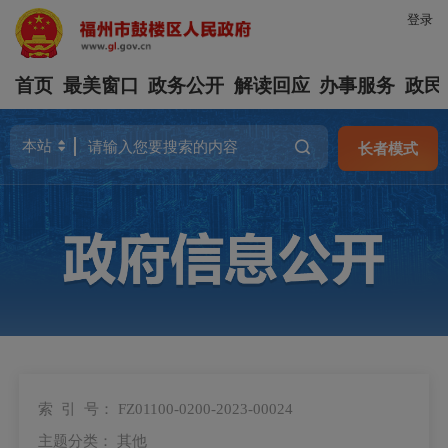
登录
首页
最美窗口
政务公开
解读回应
办事服务
政民
长者模式
索 引 号：
FZ01100-0200-2023-00024
主题分类：
其他