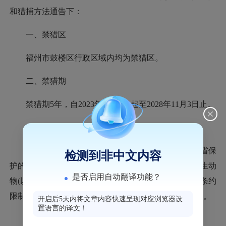
和猎捕方法通告下：
一、禁猎区
福州市鼓楼区行政区域内均为禁猎区。
二、禁猎期
禁猎期5年，自2023年11月3日起至2028年11月3日止。
三、禁猎对象
禁猎对象为国家和省重点保护野生动物；国家和省保
检测到非中文内容
护的有益的或者有重要经济、科学研究价值的陆生野生动
是否启用自动翻译功能？
物(以下简称一般保护野生动物)；我国缔结或参加国际条约
限制进出口的野生动物和经批准从国外引进的野生动物。
开启后5天内将文章内容快速呈现对应浏览器设
置语言的译文！
四、禁猎工具和方法