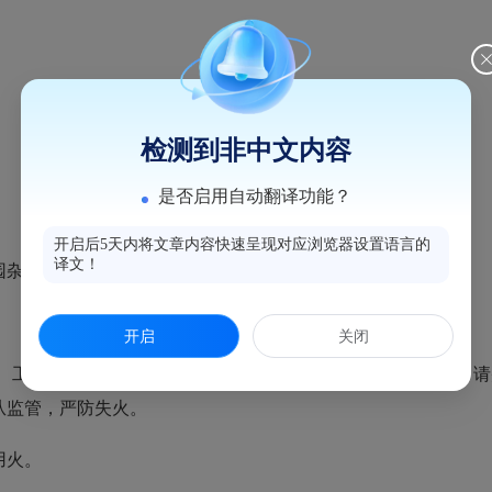
检测到非中文内容
是否启用自动翻译功能？
开启后5天内将文章内容快速呈现对应浏览器设置语言的
译文！
杂草、烧农作物秸秆等；
开启
关闭
工程建设等特殊情况确需野外用火的，应向林业主管部门申请
从监管，严防失火。
用火。