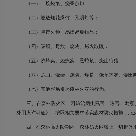
（一）上坟烧纸、烧香点烛；
（二）燃放烟花爆竹、孔明灯等；
（三）携带火种、易燃易爆物品；
（四）吸烟、野炊、烧烤、烤火取暖；
（五）烧蜂巢、烧蚁窝、熏蛇鼠、烧山狩猎；
（六）炼山、烧杂、烧炭、烧荒、烧草木灰、烧田园
（七）其他容易引起森林火灾的行为。
三、在森林防火区，因防治病虫鼠害、冻害、勘察、
外用火许可证》，按照相关要求落实森林防火措施，服
四、在森林高火险期内，森林防火区禁止一切野外