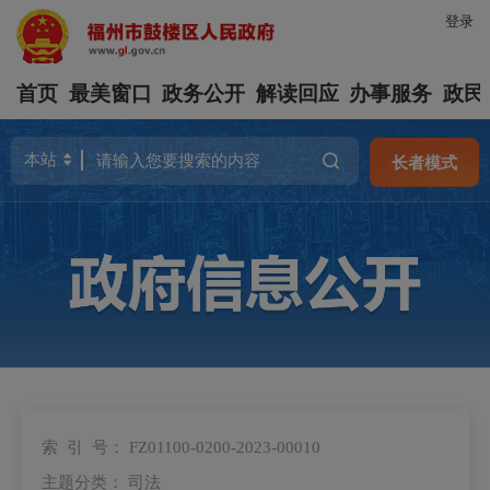
登录
首页
最美窗口
政务公开
解读回应
办事服务
政民
长者模式
索 引 号：
FZ01100-0200-2023-00010
主题分类：
司法