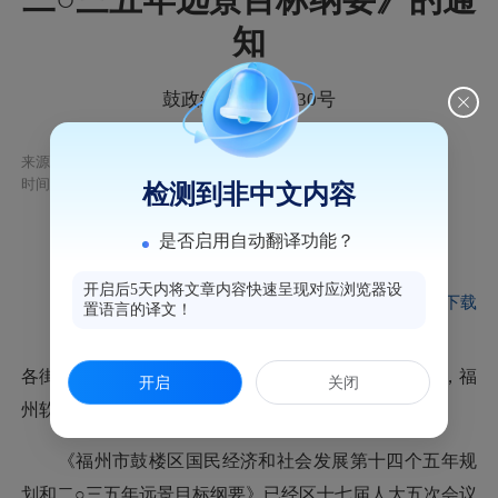
知
鼓政综〔2021〕30号
来源：福州市鼓楼区人民政府
时间：2021-06-09 17:39
检测到非中文内容
是否启用自动翻译功能？
全真版
文字版
开启后5天内将文章内容快速呈现对应浏览器设
文件下载
置语言的译文！
各街道办事处、洪山镇政府，区直各办、局（公司），福
开启
关闭
州软件园、高新区洪山园：
《福州市鼓楼区国民经济和社会发展第十四个五年规
划和二○三五年远景目标纲要》已经区十七届人大五次会议