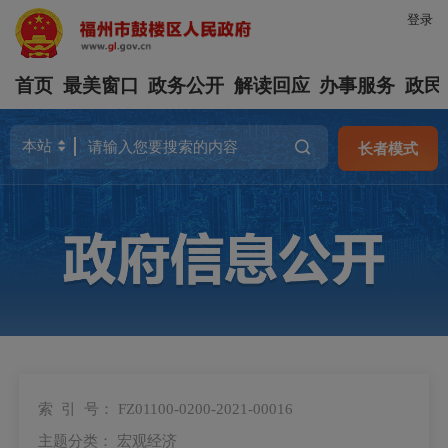
登录
首页
最美窗口
政务公开
解读回应
办事服务
政民
长者模式
索 引 号：
FZ01100-0200-2021-00016
主题分类：
宏观经济