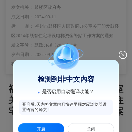
发文机关：
鼓楼区政府办
成文日期：
2024-09-11
标 题：
福州市鼓楼区人民政府办公室关于印发鼓楼
区2024年既有住宅增设电梯资金补贴工作方案的通知
发文字号：
鼓政办规〔2024〕2号
发布日期：
2024-09-12
有 效 性：
失效
检测到非中文内容
福州市鼓楼区人民政府办公室
是否启用自动翻译功能？
关于印发鼓楼区2024年既有住
开启后5天内将文章内容快速呈现对应浏览器设
宅增设电梯资金补贴工作方案
置语言的译文！
的通知
开启
关闭