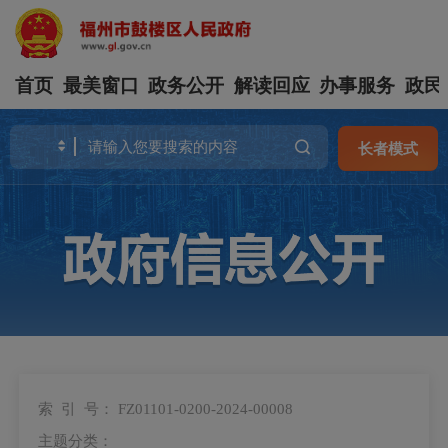
首页
最美窗口
政务公开
解读回应
办事服务
政民
长者模式
索 引 号：
FZ01101-0200-2024-00008
主题分类：