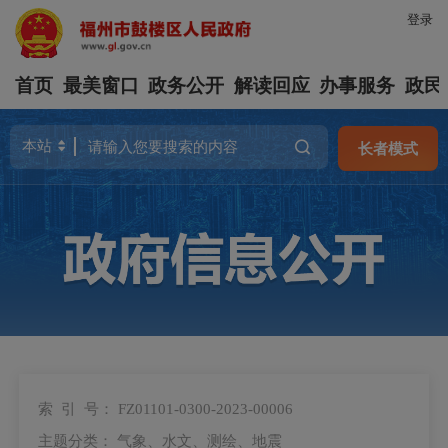
登录
首页
最美窗口
政务公开
解读回应
办事服务
政民
长者模式
索 引 号：
FZ01101-0300-2023-00006
主题分类：
气象、水文、测绘、地震