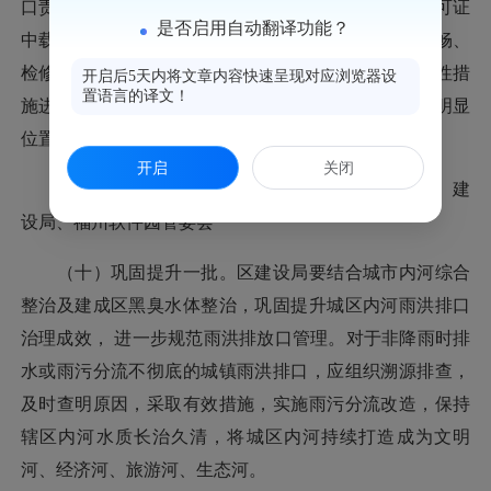
口责任主体和各排污单位分清责任，并在企业排污许可证
是否启用自动翻译功能？
中载明。对存在布局不合理、设施老化破损、排水不畅、
检修维护难等问题的排污口和排污管线，应采取针对性措
开启后5天内将文章内容快速呈现对应浏览器设
置语言的译文！
施进行整治。排污口设置应当符合相关规范要求并在明显
位置树标立牌，便于现场监测和监督检查。
开启
关闭
责任单位：鼓楼生态环境局、区工信局、商务局、建
设局、福州软件园管委会
（十）巩固提升一批。区建设局要结合城市内河综合
整治及建成区黑臭水体整治，巩固提升城区内河雨洪排口
治理成效， 进一步规范雨洪排放口管理。对于非降雨时排
水或雨污分流不彻底的城镇雨洪排口，应组织溯源排查，
及时查明原因，采取有效措施，实施雨污分流改造，保持
辖区内河水质长治久清，将城区内河持续打造成为文明
河、经济河、旅游河、生态河。