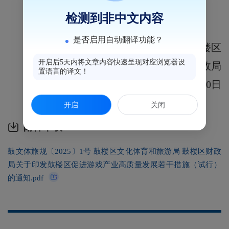
检测到非中文内容
是否启用自动翻译功能？
福州市鼓楼区 福州市鼓楼区
开启后5天内将文章内容快速呈现对应浏览器设
文化体育和旅游局 财政局
置语言的译文！
2025年6月30日
（此件主动公开）
开启
关闭
附件下载
鼓文体旅规〔2025〕1号 鼓楼区文化体育和旅游局 鼓楼区财政
局关于印发鼓楼区促进游戏产业高质量发展若干措施（试行）
的通知.pdf