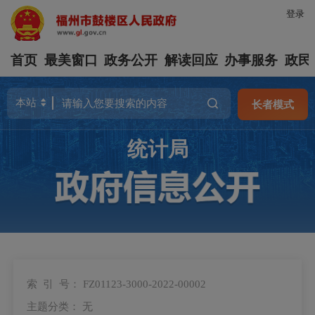
登录
首页
最美窗口
政务公开
解读回应
办事服务
政民
长者模式
统计局
索 引 号：
FZ01123-3000-2022-00002
主题分类：
无