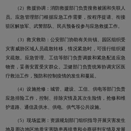
（
2）救援协调：消防救援部门负责搜救被困和失联人
员。应急管理部门根据应急工作需要，按程序提请、衔接
驻区解放军、武警部队、民兵预备役参与应急救援工作。
（
3）救灾救助：公安部门协助有关街镇、园区组织受
灾害威胁区域人员疏散转移，情况紧急时，可强行组织避
灾疏散。应急管理、工信等部门负责调拨和紧急配送应急
物资，妥善安置受灾群众。卫健部门负责统筹协调灾区医
疗救治工作，预防和控制疫情的发生和蔓延。
（
4）设施抢修：城管、建设、工信、供电等部门负责
应急排险工作，控制、排除灾情及其次生险情，抢修和维
护道路、通信及供水、供电、供气等公共设施。
（
5）现场监测：资源规划部门组织指导开展灾害发生
地及周边地区地质灾害隐患再排查和会商研判灾情及发展