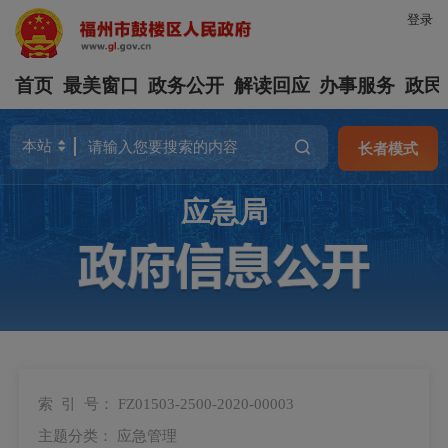
登录
首页
最美窗口
政务公开
解读回应
办事服务
政民
长者模式
应急局
索 引 号：
FZ01503-2500-2020-00003
主题分类：
应急管理