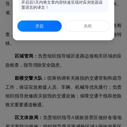
开启后5天内将文章内容快速呈现对应浏览器设
导、监督和管理等工作；协助区应急管理局做好中央、
置语言的译文！
省、市下拨资金的分配和管理。
区房管局：
负责组织指导开展灾区房屋安全应急检
开启
关闭
查，指导消除危房安全隐患，协助做好危房人员的避险转
移。
区城管局：
负责组织指导城区道路边坡相关区域的应
急检查，指导消除安全隐患。
鼓楼交警大队：
统筹协调有关路段的交通管制和疏导
工作，保证应急救援人员、车辆、机械等优先通行；负责
组织指导抢修因灾损毁的交通设施；保障交通干线和抢险
救灾重要通道畅通。
区文体旅局：
负责组织指导
A级旅游景区做好各项地
质灾害防治措施；组织指导受灾害威胁区域A级旅游景区