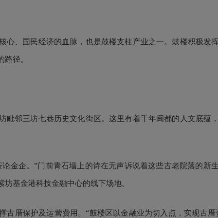
心、国民经济的血脉，也是鼓楼支柱产业之一。鼓楼积极发挥
的路径。
坊毗邻三坊七巷历史文化街区。这里有着千年闽都的人文底蕴
论金企。”门前青石墙上的诗在无声诉说着这些古老院落的新生
紫坊基金港科技金融中心的线下场地。
古厝保护及运营费用。“鼓楼区以金融业为切入点，实现古厝资