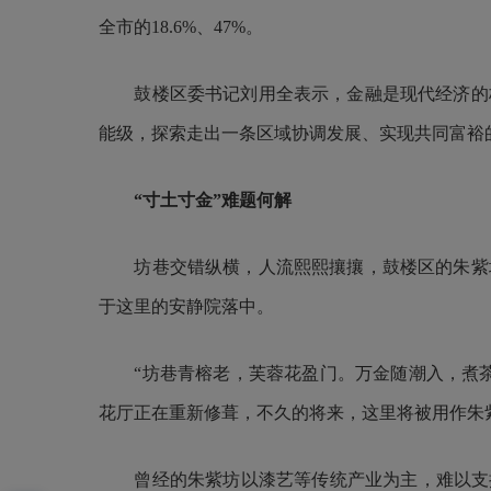
全市的18.6%、47%。
鼓楼区委书记刘用全表示，金融是现代经济的核
能级，探索走出一条区域协调发展、实现共同富裕
“寸土寸金”难题何解
坊巷交错纵横，人流熙熙攘攘，鼓楼区的朱紫
于这里的安静院落中。
“坊巷青榕老，芙蓉花盈门。万金随潮入，煮茶
花厅正在重新修葺，不久的将来，这里将被用作朱
曾经的朱紫坊以漆艺等传统产业为主，难以支撑