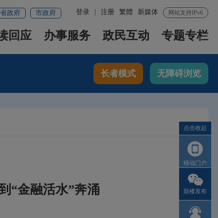
登录
|
注册
繁體
新媒体
省政府
市政府
网站支持IPv6
读回应
办事服务
政民互动
专题专栏
长者模式
无障碍浏览
点击收起
移动门户
到“金融活水”奔涌
鼓楼发布