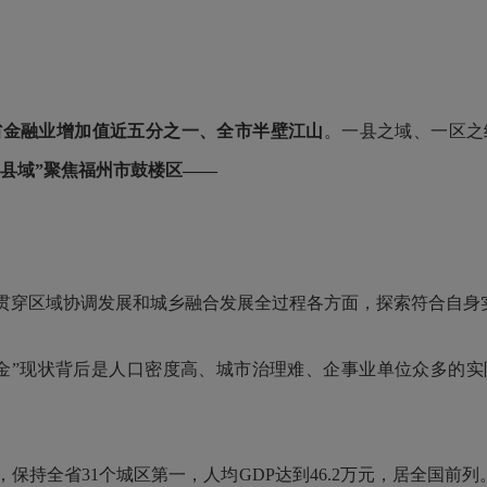
省金融业增加值近五分之一、全市半壁江山
。一县之域、一区之
看县域”聚焦福州市鼓楼区——
贯穿区域协调发展和城乡融合发展全过程各方面，探索符合自身
”现状背后是人口密度高、城市治理难、企事业单位众多的实
保持全省31个城区第一，人均GDP达到46.2万元，居全国前列