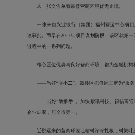
从一张文告单看鼓楼营商环境优无止境。
一张来自兴业银行（集团）福州营运中心项目建
速获批。而早在2017年项目谋划阶段，该区就第
过程中的一系列问题。
核心区位优势与良好营商环境，都为金融机构和
——当好“店小二”。鼓楼区把每周三定为“服务企
——当好“助推手”。加快紫讯科技、福信富通等
企业63家，居全市第一。
近悦远来的营商环境让榕树深深扎根，树繁叶