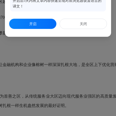
开启后5天内将文章内容快速呈现对应浏览器设置语言的
超万家企业获得贷款超160亿元；
译文！
700亿元战略合作框架协议，金融朋友圈不断扩大……
开启
关闭
新向高、稳扎稳打推进金融支持实体经济高质量发展。
让金融机构和企业像榕树一样深深扎根大地，是全区上下优化营
为首善之区，从传统服务业大区迈向现代服务业强区的高质量发
树扎根一样生机盎然发展的最好证明。