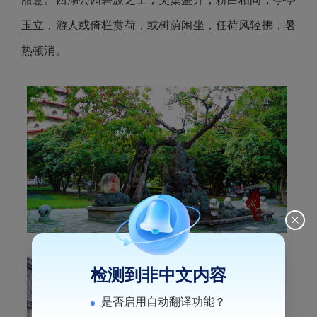
玉立，游人或倚栏赏荷，或树荫闲坐，任荷风轻拂，暑
热顿消。
检测到非中文内容
是否启用自动翻译功能？