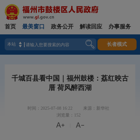
首页
最美窗口
政务公开
解读回应
办事服务
登录
长者模式
千城百县看中国｜福州鼓楼：荔红映古
厝 荷风醉西湖
时间：2025-07-08 16:22
来源：新华社
浏览量：152


|