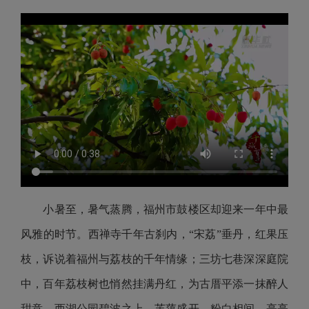
小暑至，暑气蒸腾，福州市鼓楼区却迎来一年中最
风雅的时节。西禅寺千年古刹内，“宋荔”垂丹，红果压
枝，诉说着福州与荔枝的千年情缘；三坊七巷深深庭院
中，百年荔枝树也悄然挂满丹红，为古厝平添一抹醉人
甜意。西湖公园碧波之上，芙蕖盛开，粉白相间，亭亭