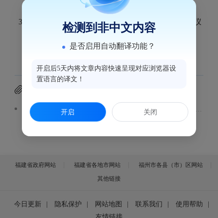
3月25日，福建日报社和福州市鼓楼区战略合作签约仪
检测到非中文内容
式暨“家在鼓楼”融媒体工作室揭牌仪式举行。
是否启用自动翻译功能？
开启后5天内将文章内容快速呈现对应浏览器设
置语言的译文！
附件下载
福建日报社和福州市鼓楼区战略合作签约仪式暨“家在鼓楼”融媒体工作室揭牌仪式举行
开启
关闭
福建省政府网站
福建省各地市网站
福州市各县（市）区网站
其他链接
今日更新
|
隐私保护
|
网站地图
|
联系我们
|
使用帮助
|
友情链接