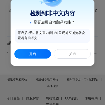
3月25日，福建日报社和福州市鼓楼区战略合作签约仪
检测到非中文内容
式暨“家在鼓楼”融媒体工作室揭牌仪式举行。
是否启用自动翻译功能？
开启后5天内将文章内容快速呈现对应浏览器设
置语言的译文！
附件下载
福建日报社和福州市鼓楼区战略合作签约仪式暨“家在鼓楼”融媒体工作室揭牌仪式举行
开启
关闭
福建省政府网站
福建省各地市网站
福州市各县（市）区网站
其他链接
今日更新
|
隐私保护
|
网站地图
|
联系我们
|
使用帮助
|
友情链接