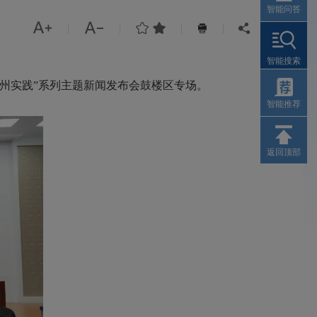
智能问答




|
|
|
|


智能搜索
福州实践”系列主题新闻发布会鼓楼区专场。
智能推荐
返回顶部