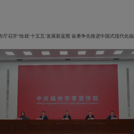
布厅召开“绘就‘十五五’发展新蓝图 奋勇争先推进中国式现代化