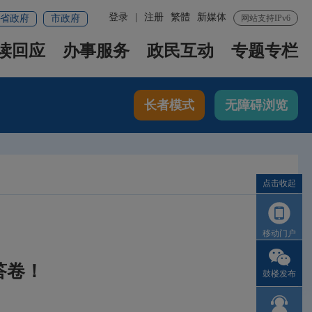
登录
|
注册
繁體
新媒体
省政府
市政府
网站支持IPv6
读回应
办事服务
政民互动
专题专栏
长者模式
无障碍浏览
点击收起
移动门户
答卷！
鼓楼发布