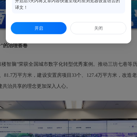
开启后5天内将文章内容快速呈现对应浏览器设置语言的
译文！
开启
关闭
”的治理答卷
鼓楼智脑”荣获全国城市数字化转型优秀案例。推动三坊七巷等
1.7万平方米，建设安置房项目33个、127.4万平方米，改造老旧
建共治共享的理念更加深入人心。