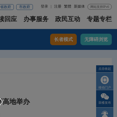
登录
|
注册
繁體
新媒体
省政府
市政府
网站支持IPv6
读回应
办事服务
政民互动
专题专栏
长者模式
无障碍浏览
点击收起
移动门户
创高地举办
鼓楼发布