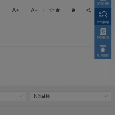
智能问答




|
|
|
|


智能搜索
智能推荐
返回顶部
其他链接