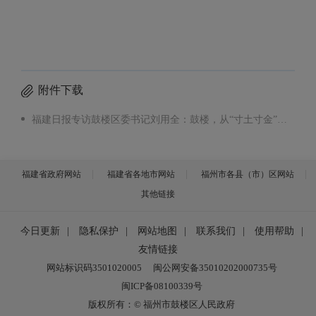
附件下载
福建日报专访鼓楼区委书记刘用全：鼓楼，从“寸土寸金”到“金融活水”奔涌.mp4
福建省政府网站
福建省各地市网站
福州市各县（市）区网站
其他链接
今日更新
|
隐私保护
|
网站地图
|
联系我们
|
使用帮助
|
友情链接
网站标识码3501020005
闽公网安备35010202000735号
闽ICP备08100339号
版权所有：© 福州市鼓楼区人民政府