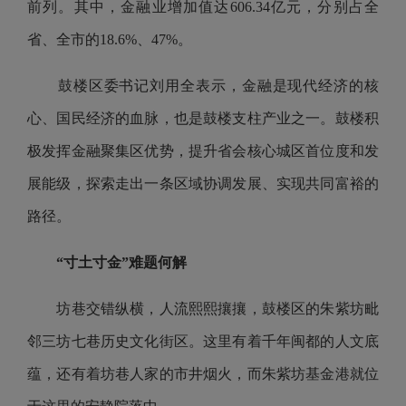
前列。其中，金融业增加值达606.34亿元，分别占全
省、全市的18.6%、47%。
鼓楼区委书记刘用全表示，金融是现代经济的核
心、国民经济的血脉，也是鼓楼支柱产业之一。鼓楼积
极发挥金融聚集区优势，提升省会核心城区首位度和发
展能级，探索走出一条区域协调发展、实现共同富裕的
路径。
“寸土寸金”难题何解
坊巷交错纵横，人流熙熙攘攘，鼓楼区的朱紫坊毗
邻三坊七巷历史文化街区。这里有着千年闽都的人文底
蕴，还有着坊巷人家的市井烟火，而朱紫坊基金港就位