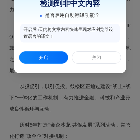
检测到非中文内容
力的生动实践。
是否启用自动翻译功能？
近日敲钟的华电新能，因其为今年以来A股最大IP
开启后5天内将文章内容快速呈现对应浏览器设
O备受业界关注。早在该项目还在技术创新研发阶段，
置语言的译文！
鼓楼区的基金就投资了华电新能。在成功招商引资落地
开启
关闭
之后，鼓楼区又帮助积极对接投资方，助力资格审批，
最终成功上市。
以投促引，以引促投。鼓楼区正通过建设“线上+线
下”一体化的工作机制，有力推进金融、科技和产业形
成良性循环与互动。
历时5年打造“金企沙龙 共促发展”系列活动，常态
化打造“政金企”对接机制；