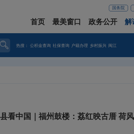
国务院
首页
最美窗口
政务公开
解
热搜：
公积金查询
社保查询
户籍办理
乡村振兴
闽江
县看中国｜福州鼓楼：荔红映古厝 荷