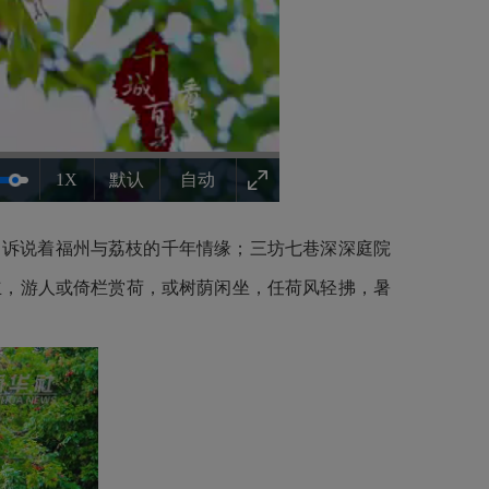
1X
默认
自动
，诉说着福州与荔枝的千年情缘；三坊七巷深深庭院
立，游人或倚栏赏荷，或树荫闲坐，任荷风轻拂，暑