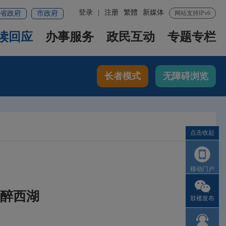
登录
|
注册
繁體
新媒体
省政府
市政府
网站支持IPv6
读回应
办事服务
政民互动
专题专栏
长者模式
无障碍浏览
点击收起
移动门户
风醉西湖
鼓楼发布