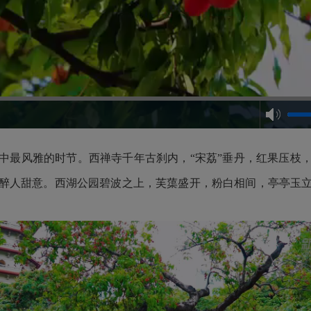
中最风雅的时节。西禅寺千年古刹内，“宋荔”垂丹，红果压枝
醉人甜意。西湖公园碧波之上，芙蕖盛开，粉白相间，亭亭玉