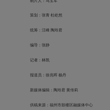
制片人：马宝军
策划：张青 杜屹然
统筹：汪峰 陶玲君
编导：张静
记者：林凯
报道员：徐兆晖 杨丹
新媒体编辑：陶玲君 黄传莉
供稿来源：福州市鼓楼区融媒体中心