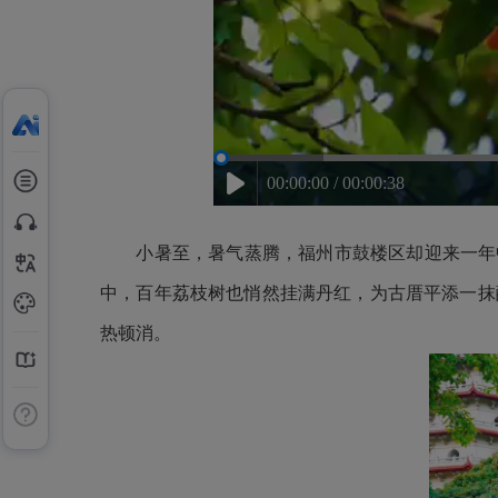
00:00:00 / 00:00:38
小暑至，暑气蒸腾，福州市鼓楼区却迎来一年
中，百年荔枝树也悄然挂满丹红，为古厝平添一抹
热顿消。