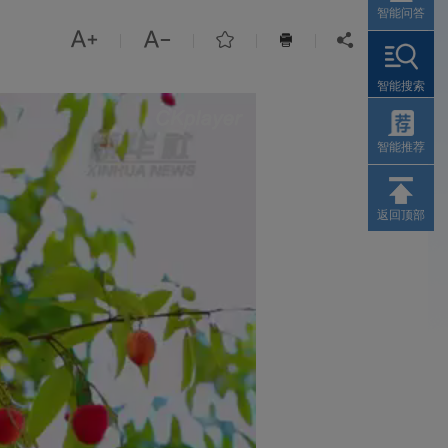
智能问答



|
|
|
|


智能搜索
智能推荐
返回顶部