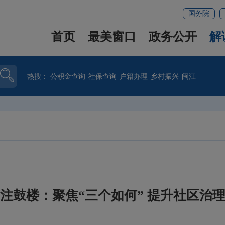
国务院
首页
最美窗口
政务公开
解
热搜：
公积金查询
社保查询
户籍办理
乡村振兴
闽江
注鼓楼：聚焦“三个如何” 提升社区治