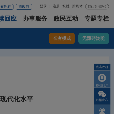
登录
|
注册
繁體
新媒体
省政府
市政府
网站支持IPv6
读回应
办事服务
政民互动
专题专栏
长者模式
无障碍浏览
点击收起
移动门户
理现代化水平
鼓楼发布