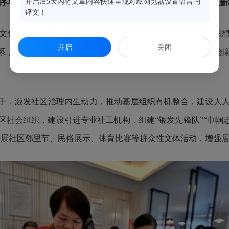
开启后5天内将文章内容快速呈现对应浏览器设置语言的
序与社区活力两项要务
，
构建生机勃勃又井然有序的
社区治理新
译文！
化、福建本土文化灵活加强社区思想政治教育、凝聚群众思想
开启
关闭
，推进“雪亮工程”建设，推动专业法治队伍“五员进社区”，创
手，激发社区治理内生动力，推动基层组织有机整合，建设人人
社会组织，建设引进专业社工机构，组建“银发先锋队”“巾帼
开展社区邻里节、民俗展示、体育比赛等群众性文体活动，增强