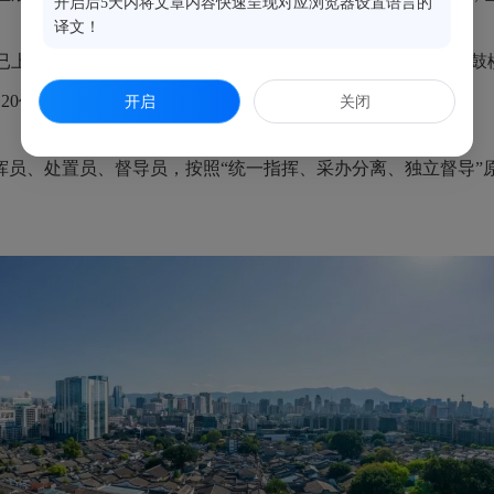
开启后5天内将文章内容快速呈现对应浏览器设置语言的
译文！
上报20余项事件，有图有细节，通过200多位专职采集员、“鼓
20亿余条。
开启
关闭
员、处置员、督导员，按照“统一指挥、采办分离、独立督导”