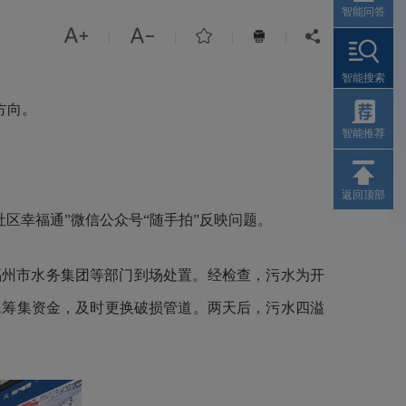
智能问答



|
|
|
|


智能搜索
方向。
智能推荐
返回顶部
区幸福通”微信公众号“随手拍”反映问题。
州市水务集团等部门到场处置。经检查，污水为开
民筹集资金，及时更换破损管道。两天后，污水四溢