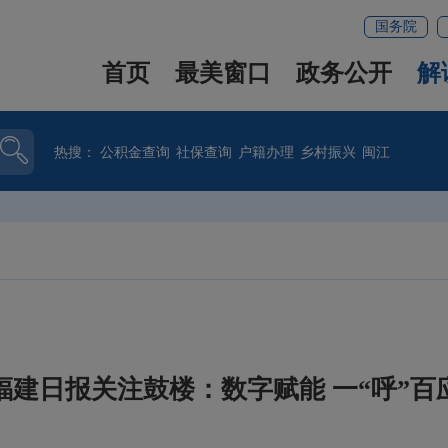
国务院
首页
最美窗口
政务公开
解
热搜：
公积金查询
社保查询
户籍办理
乡村振兴
闽江
福建日报关注鼓楼：数字赋能 一“呼”百