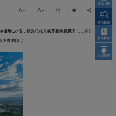
智能问答



|
|
|
|


智能搜索
P激增157倍，财政总收入实现指数级跃升
……福州
智能推荐
着发展的印记。
返回顶部