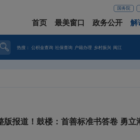
国务院
首页
最美窗口
政务公开
解
热搜：
公积金查询
社保查询
户籍办理
乡村振兴
闽江
整版报道！鼓楼：首善标准书答卷 勇立