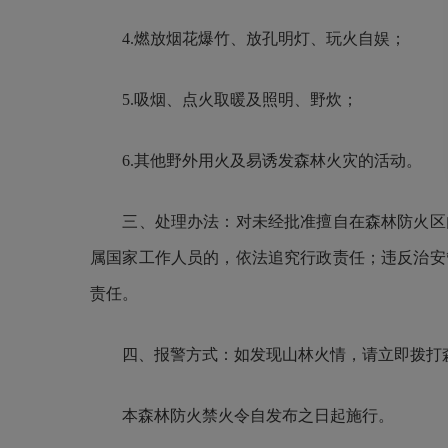
4.燃放烟花爆竹、放孔明灯、玩火自娱；
5.吸烟、点火取暖及照明、野炊；
6.其他野外用火及易诱发森林火灾的活动。
三、处理办法：对未经批准擅自在森林防火区内
属国家工作人员的，依法追究行政责任；违反治安
责任。
四、报警方式：如发现山林火情，请立即拨打森林火警
本森林防火禁火令自发布之日起施行。