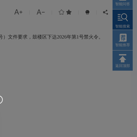
智能问答




|
|
|
|


智能搜索
号）文件要求，鼓楼区下达2026年第1号禁火令。
智能推荐
返回顶部