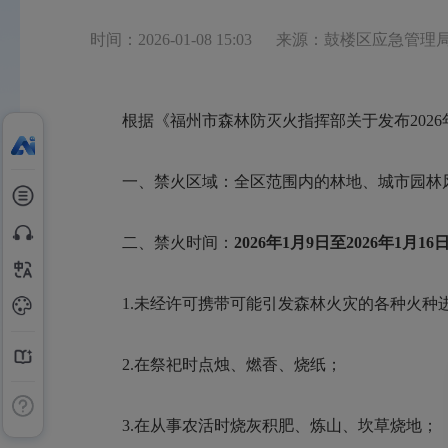
时间：2026-01-08 15:03
来源：鼓楼区应急管理
根据《福州市森林防灭火指挥部关于发布2026
一、禁火区域：全区范围内的林地、城市园林风景
二、禁火时间：
202
6
年
1
月
9
日至20
2
6
年
1
月
16
1.未经许可携带可能引发森林火灾的各种火种
2.在祭祀时点烛、燃香、烧纸；
3.在从事农活时烧灰积肥、炼山、坎草烧地；