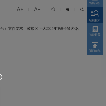
智能问答



|
|
|
|


智能搜索
0号）文件要求，鼓楼区下达2025年第9号禁火令。
智能推荐
返回顶部