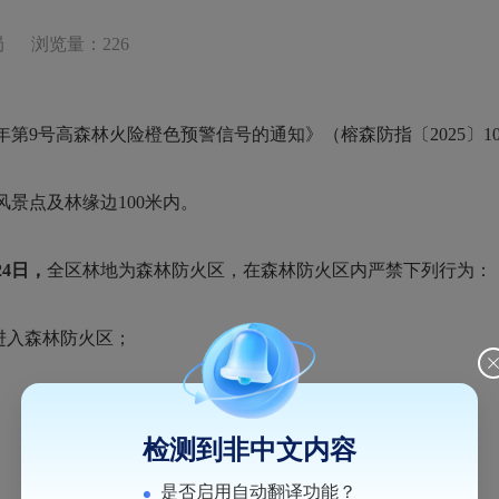
局
浏览量：226
年第9号高森林火险橙色预警信号的通知》（榕森防指〔2025〕1
点及林缘边100米内。
24
日，
全区林地为森林防火区，在森林防火区内严禁下列行为：
进入森林防火区；
检测到非中文内容
是否启用自动翻译功能？