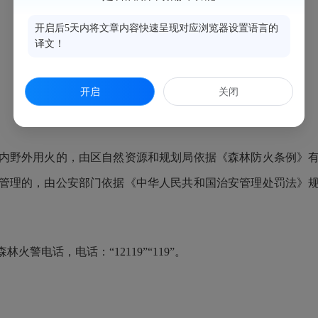
开启后5天内将文章内容快速呈现对应浏览器设置语言的
译文！
开启
关闭
野外用火的，由区自然资源和规划局依据《森林防火条例》有
管理的，由公安部门依据《中华人民共和国治安管理处罚法》
电话，电话：“12119”“119”。