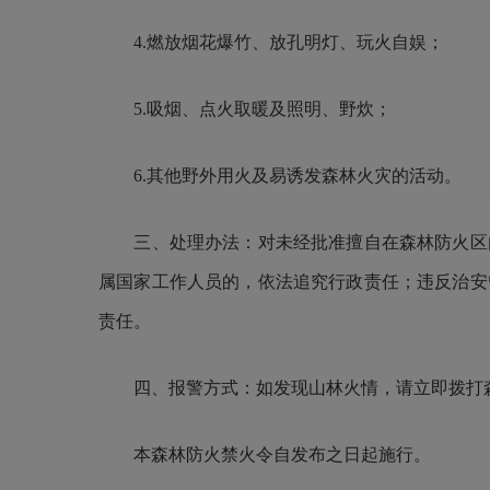
4.燃放烟花爆竹、放孔明灯、玩火自娱；
5.吸烟、点火取暖及照明、野炊；
6.其他野外用火及易诱发森林火灾的活动。
三、处理办法：对未经批准擅自在森林防火区内
属国家工作人员的，依法追究行政责任；违反治安
责任。
四、报警方式：如发现山林火情，请立即拨打森林火警
本森林防火禁火令自发布之日起施行。