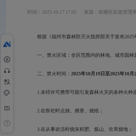
时间：2025-10-17 17:05
来源：鼓楼区应急管理
根据《福州市森林防灭火指挥部关于发布2025
一、禁火区域：全区范围内的林地、城市园林风景
二、禁火时间：
202
5
年
10
月
19
日至202
5
年
10
月
1.未经许可携带可能引发森林火灾的各种火种
2.在祭祀时点烛、燃香、烧纸；
3.在从事农活时烧灰积肥、炼山、坎草烧地；