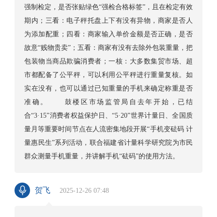
强制检定，是否张贴绿色“强检合格标签”，且在检定有效
期内；三看：电子秤托盘上下有没有异物，商家是否人
为添加配重；四看：商家输入单价金额是否正确，是否
故意“贱物贵卖”；五看：商家有没有去除外包装重量，把
包装物当商品欺骗消费者；一核：大多数集贸市场、超
市都配备了公平秤，可以利用公平秤进行重量复核。如
实在没有，也可以通过已知重量的手机来确定称重是否
准确。 鼓楼区市场监管局自去年开始，已结
合“3·15”消费者权益保护日、“5·20”世界计量日、全国质
量月等重要时间节点在人流密集地段开展“手机变砝码 计
量惠民生”系列活动，联合福建省计量科学研究院为市民
群众测量手机重量，并讲解手机“砝码”的使用方法。
贺飞
2025-12-26 07:48