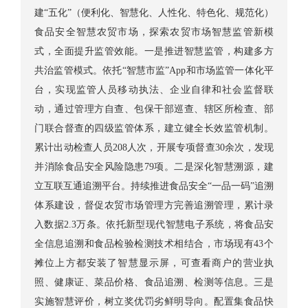
建“五化”（便利化、智慧化、人性化、特色化、规范化）
食品安全智慧农贸市场，探索农贸市场智慧监管新模
式，全面提升监管效能。一是推进智慧监管，构建多方
共治监管模式。依托“智慧市监”App和市场监管一体化平
台，实现监管人员移动执法、企业自律和社会监督联
动，通过管理方自查、包保干部巡查、辖区所检查、部
门联合督查的四级监管体系，建立健全长效监管机制。
累计出动检查人员208人次，开展专项督查30余次，发现
并消除食品安全风险隐患79项。二是深化智慧溯源，建
立互联互通追溯平台。持续推进食品安全“一品一码”追溯
体系建设，督促农贸市场管理方完善追溯管理，累计录
入数据2.3万条。依托新型现代智慧电子系统，将食品安
全信息追溯和食品检验检测技术相结合，市场现有43个
摊位上方都安装了智慧显示屏，可查看商户的营业执
照、健康证、菜品价格、食品追溯、检测等信息。三是
实施智慧评价，树立奖优罚劣鲜明导向。配置集食品快