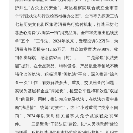
护师生“舌尖上的安全”。与区检察院联合成立全市首
个“行政执法与行政检察衔接办公室”。全市率先探索三坊
七巷历史文化街区旅游消费先行赔付机制，打造三坊七
巷放心消费“八闽第一街”消费品牌。全市率先推出热线接
单“五个一”工作法。2024年以来，受理投诉5.2万件，为
消费者挽回损失412.65万元，群众满意度达99.98%。收
到各类锦旗、感谢信52面（封）。 二是聚焦“执法效
能”提升。在食品药品、特种设备、产品质量等领域不断
强化监管执法。积极运用“闽执法”平台，深入推进“综合
查一次”工作，有效解决多头、重复、交叉检查的问题，
实现为基层和企业“两减负”，检查公平性和有效性“双提
升”的目标。同时，推进精准稳妥执法，在执法办案中兼
顾“法理情”、统筹“时效性”，防止“小过重罚”“类案不同
罚”，2024年以来对相关当事人免予及减轻处罚90
件。 三是聚焦“干部队伍”建设。以“人民满意所”建设
为抓手，积极打造现代化市场监管所“先行样板”。组织党