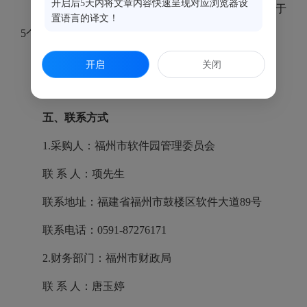
开启后5天内将文章内容快速呈现对应浏览器设
2025年7月1日至2025年7月7日（公示期限不得少于
置语言的译文！
5个工作日）
四、其他补充事宜
开启
关闭
/
五、联系方式
1.采购人：福州市软件园管理委员会
联 系 人：项先生
联系地址：福建省福州市鼓楼区软件大道89号
联系电话：0591-87276171
2.财务部门：福州市财政局
联 系 人：唐玉婷