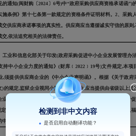
的通知(闽财购〔2024〕6号)中“政府采购供应商资格承诺函”
实施条例》第十七条第一款规定的资格条件证明材料。2、采购
成交供应商承诺事项的真实性。供应商应当遵循诚实守信的原则,
成交,依法追究相关的法律责任。
工业和信息化部关于印发(政府采购促进中小企业发展管理办法)的
持中小企业力度的通知》(财库﹝2022﹞19号)文件规定,本
业,须提供供应商企业的《中小企业声明函》。根据《关于政府
8号文)的规定,监狱企业视同小型、微型企业,应当提供由省级以上
企业的证明文件。根据《财政部 民政部 中国残疾人联合会关于促
检测到非中文内容
)的规定,残疾人福利性单位视同小型、微型企业,应当提供《残疾
的中小企业划分标准所属行业为工业。
是否启用自动翻译功能？