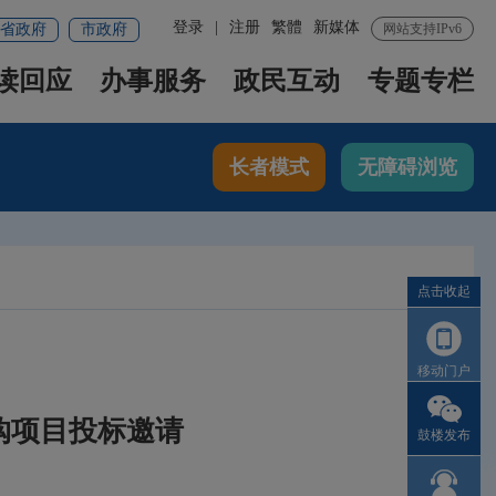
登录
|
注册
繁體
新媒体
省政府
市政府
网站支持IPv6
读回应
办事服务
政民互动
专题专栏
长者模式
无障碍浏览
点击收起
移动门户
购项目投标邀请
鼓楼发布