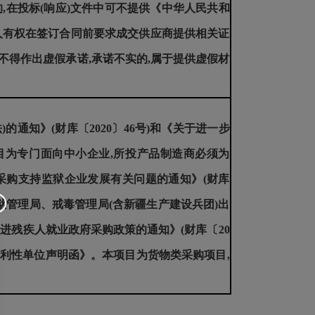
)的,在投标(响应)文件中可不提供《中华人民共和
人有权在签订合同前要求成交供应商提供相关证
不得作出虚假承诺,承诺不实的,属于提供虚假材
通知》(财库〔2020〕46号)和《关于进一步
项目为专门面向中小企业,所投产品制造商必须为
采购支持监狱企业发展有关问题的通知》(财库
监狱管理局、戒毒管理局(含新疆生产建设兵团)出
进残疾人就业政府采购政策的通知》(财库〔20
人福利性单位声明函》。本项目为货物类采购项目,