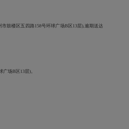
福州市鼓楼区五四路158号环球广场B区13层),逾期送达
球广场B区13层)。