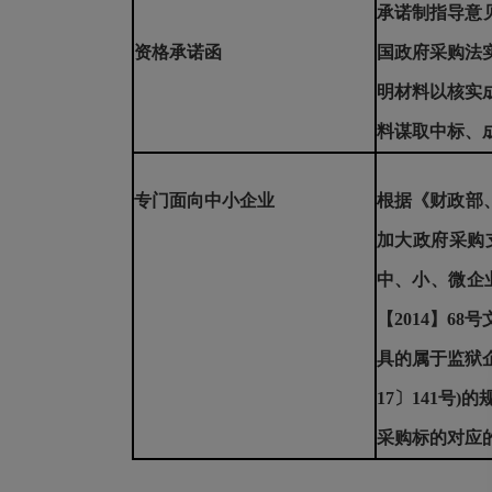
承诺制指导意见
资格承诺函
国政府采购法
明材料以核实
料谋取中标、
专门面向中小企业
根据《财政部、
加大政府采购支
中、小、微企
【2014】6
具的属于监狱
17〕141号
采购标的对应