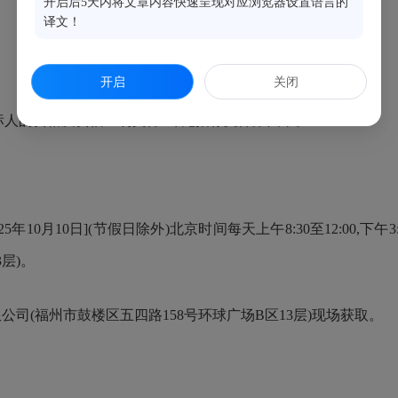
开启后5天内将文章内容快速呈现对应浏览器设置语言的
译文！
开启
关闭
人的资格及资信证明文件”详见招标文件第四章。
25年10月10日](节假日除外)北京时间每天上午8:30至12:00,
3层)。
司(福州市鼓楼区五四路158号环球广场B区13层)现场获取。