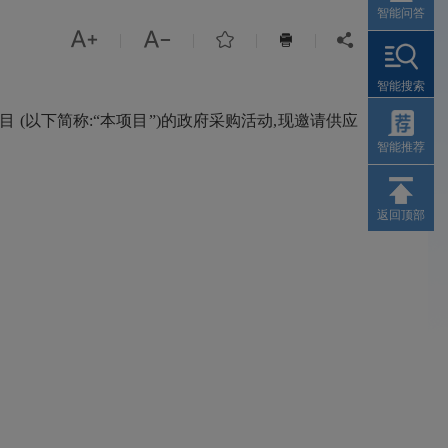
智能问答



|
|
|
|


智能搜索
以下简称:“本项目”)的政府采购活动,现邀请供应
智能推荐
返回顶部