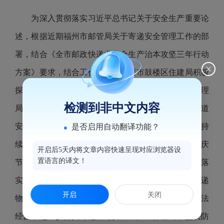
为深入贯彻落实习近平总书记关于安全生产重要论
述，根据近期福州市邮管局关于寄递安全管理工作的部
署，结合《全市邮政快递业安全生产治本攻坚三年行动
方案》要求，结合工作实际，福州市鼓楼区住建局积极
探索，联合区公安分局、区应急局、区市场监督管理
检测到非中文内容
局、区商务局、区运管所和十街镇，以鼓楼区寄递渠道
安全管理工作联席会议办公室工作机制为依托，合力持
是否启用自动翻译功能？
续推动辖区内递业安全管理工作开展，紧盯中秋、国庆
开启后5天内将文章内容快速呈现对应浏览器设
置语言的译文！
节前重要节点，督促辖区内各寄递企业从业人员落
实“三验视”，提高对收寄物品的识别能力，提高对寄递
开启
关闭
物流犯罪危害的认识，让企业知法、懂法、守法、合法
经营，进一步夯实寄递渠道安全生产工作基础，坚决防