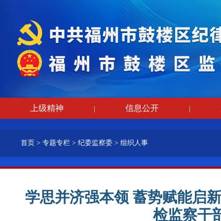
上级精神
信息公开
|
|
首页
>
专题专栏
>
纪委监察委
>
组织人事
学思并济强本领 蓄势赋能启新
检监察干