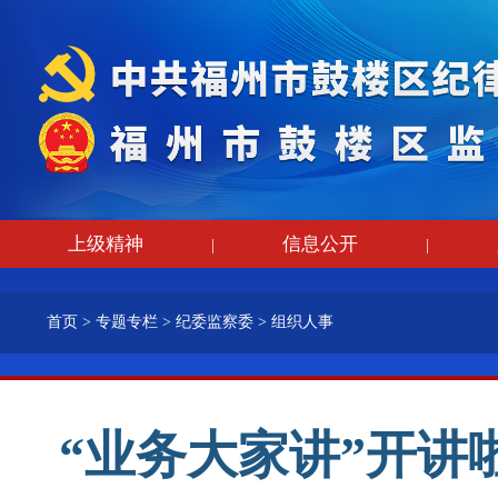
上级精神
信息公开
|
|
首页
>
专题专栏
>
纪委监察委
>
组织人事
“业务大家讲”开讲