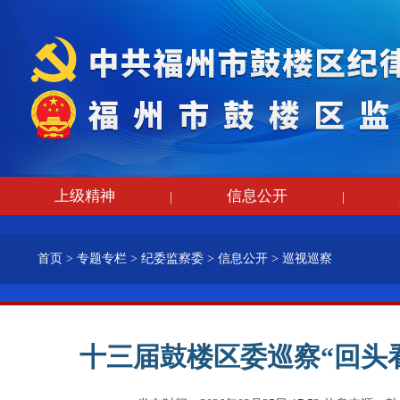
上级精神
信息公开
|
|
首页
>
专题专栏
>
纪委监察委
>
信息公开
>
巡视巡察
十三届鼓楼区委巡察“回头