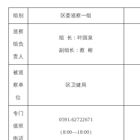
组别
区委巡察一组
巡察
组
长：叶国泉
组负
副组长：蔡
榕
责人
被巡
察单
区卫健局
位
专门
0591-62722671
值班
（
8:00—18:00）
电话