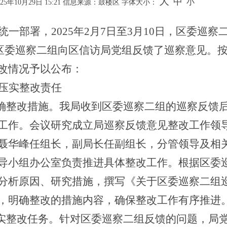
大
中
小
年10月29日 15:21
信息来源：鼓楼区
字体大小：
统一部署，
2025年2月
7
日至
3月
10
日，区委巡察
日，区委巡察二组向区信访局党组反馈了巡察意见
。
改
情况
予以公布
：
压实整改责任
明确整改措施。
我局收到区委巡察二组的巡察反馈
工作。会议研究成立局巡察反馈意见整改工作领
聂华峰任组长，副局长任副组长，分管领导及相
导小组办公室负责推进具体整改工作。根据区委
分析原因、研究措施，撰写《关于区委巡察二组
，明确整改的措施内容，确保整改工作有序推进
落实整改任务。
针对区委巡察二组反馈
的
问题，局