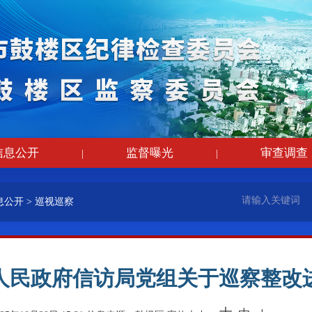
信息公开
监督曝光
审查调查
|
|
息公开
>
巡视巡察
人民政府信访局党组关于巡察整改