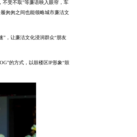
，不受不取”等廉语映入眼帘，车
步履匆匆之间也能领略城市廉洁文
”，让廉洁文化浸润群众“朋友
G”的方式，以鼓楼区IP形象“鼓