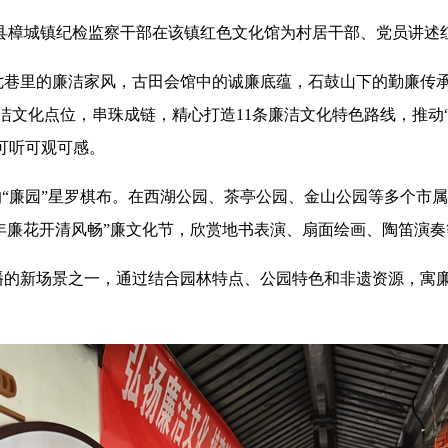
城镇纪检监察干部在该镇红色文化馆为村居干部、党员讲述
里的廉洁家风，古田会馆中的诚廉底蕴，石鼓山下的勤廉传承
廉洁文化点位，串珠成链，精心打造11条廉洁文化特色路线，推动“
”可听可观可感。
廉园”星罗棋布。在西湖公园、茶亭公园、金山公园等多个市属
与“年廉花开清风畅”廉文化节，欣赏地书表演、扇面绘画、陶笛演
新场景之一，通过结合园林特点、公园特色和非遗资源，寓廉