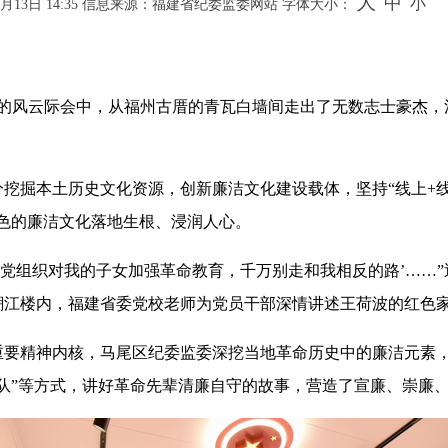
大
中
小
13日 14:35
信息来源：福建省纪委监委网站
字体大小：
风云际会中，从福州古厝的青瓦白墙间走出了无数志士豪杰，
掘本土历史文化资源，创新廉洁文化建设载体，坚持“线上+线
色的廉洁文化落地生根、浸润人心。
党组织对我的子女加强革命教育，千万别走和我相反的路’……”
潮江楼内，福建省委党校老师为党员干部深情讲述王荷波的红色
精神内核，马尾区纪委监委深挖当地革命历史中的廉洁元素，
队”等方式，讲好革命先辈清廉自守的故事，营造了宣廉、崇廉