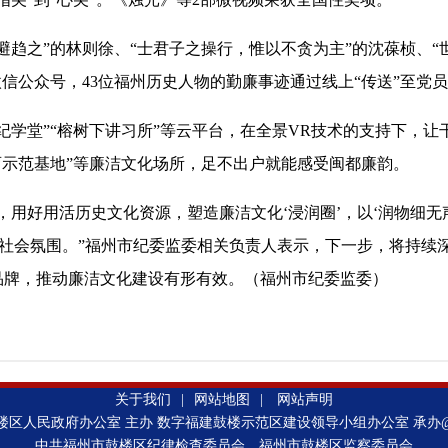
之”的林则徐、“士君子之操行，惟以不贪为主”的沈葆桢、“
微信公众号，43位福州历史人物的勤廉事迹通过线上“传送”至党
堂”“榕树下讲习所”等云平台，在全景VR技术的支持下，让干部
育示范基地”等廉洁文化场所，足不出户就能感受闽都廉韵。
好用活历史文化资源，塑造廉洁文化‘浸润圈’，以‘润物细无声
的社会氛围。”福州市纪委监委相关负责人表示，下一步，将持续
品牌，推动廉洁文化建设有形有效。（福州市纪委监委）
关于我们
|
网站地图
|
网站声明
楼区人民政府办公室 主办 数字福建鼓楼示范区建设领导小组办公室 承办
中共福州市鼓楼区纪律检查委员会 福州市鼓楼区监察委员会