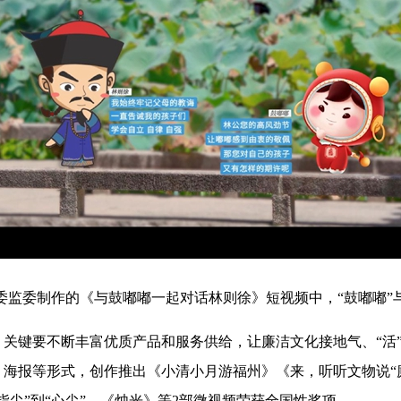
委制作的《与鼓嘟嘟一起对话林则徐》短视频中，“鼓嘟嘟”
键要不断丰富优质产品和服务供给，让廉洁文化接地气、“活”
海报等形式，创作推出《小清小月游福州》《来，听听文物说“
指尖”到“心尖”。《烛光》等2部微视频荣获全国性奖项。