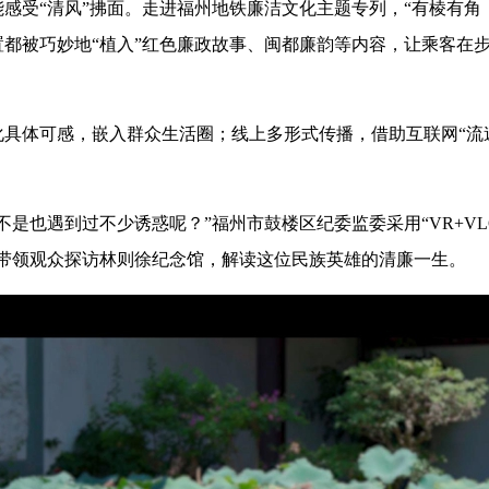
受“清风”拂面。走进福州地铁廉洁文化主题专列，“有棱有角
都被巧妙地“植入”红色廉政故事、闽都廉韵等内容，让乘客在
体可感，嵌入群众生活圈；线上多形式传播，借助互联网“流速
也遇到过不少诱惑呢？”福州市鼓楼区纪委监委采用“VR+VLO
，带领观众探访林则徐纪念馆，解读这位民族英雄的清廉一生。