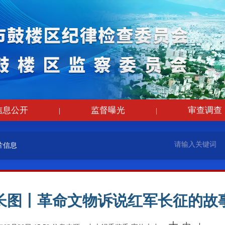
信息公开
监督曝光
审查调查
|
|
片信息
长图丨革命文物诉说红军长征的故