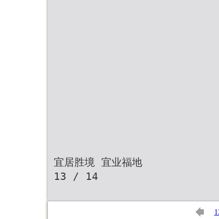
宜居胜境 宜业福地
13 / 14
1