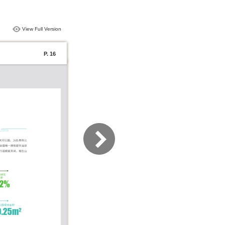
View Full Version
P. 16