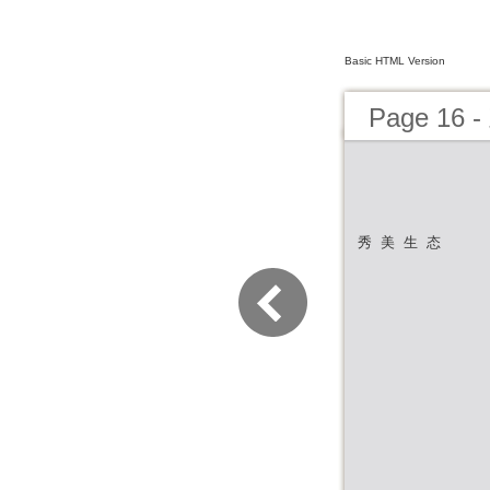
Basic HTML Version
Page 1
秀 美 生 态