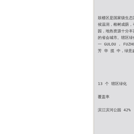
鼓楼区是国家级生态
候温润，榕树成荫，
园，地热资源十分丰
的省会城市。辖区绿
一 GULOU . FUZH
芳 华 揽 中，绿意
13 个 辖区绿化
覆盖率
滨江滨河公园 42%