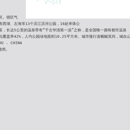
区。辖区气
有西湖、左海等13个滨江滨河公园，16处串珠公
富，长达5公里的温泉带有“千古华清第一汤”之称，是全国唯一拥有都市温泉
化覆盖率42%，人均公园绿地面积10.25平方米。城市慢行道蜿蜒其间，城在
OU . CHINA
盎然。